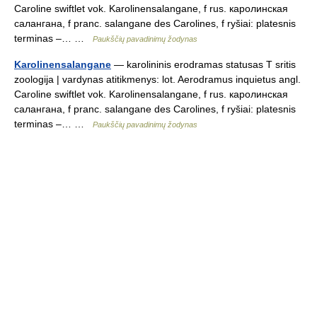
Caroline swiftlet vok. Karolinensalangane, f rus. каролинская
салангана, f pranc. salangane des Carolines, f ryšiai: platesnis
terminas –… …
Paukščių pavadinimų žodynas
Karolinensalangane
— karolininis erodramas statusas T sritis
zoologija | vardynas atitikmenys: lot. Aerodramus inquietus angl.
Caroline swiftlet vok. Karolinensalangane, f rus. каролинская
салангана, f pranc. salangane des Carolines, f ryšiai: platesnis
terminas –… …
Paukščių pavadinimų žodynas