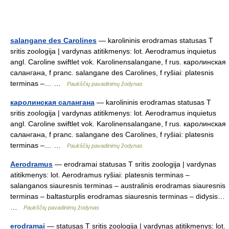
salangane des Carolines
— karolininis erodramas statusas T
sritis zoologija | vardynas atitikmenys: lot. Aerodramus inquietus
angl. Caroline swiftlet vok. Karolinensalangane, f rus. каролинская
салангана, f pranc. salangane des Carolines, f ryšiai: platesnis
terminas –… …
Paukščių pavadinimų žodynas
каролинская салангана
— karolininis erodramas statusas T
sritis zoologija | vardynas atitikmenys: lot. Aerodramus inquietus
angl. Caroline swiftlet vok. Karolinensalangane, f rus. каролинская
салангана, f pranc. salangane des Carolines, f ryšiai: platesnis
terminas –… …
Paukščių pavadinimų žodynas
Aerodramus
— erodramai statusas T sritis zoologija | vardynas
atitikmenys: lot. Aerodramus ryšiai: platesnis terminas –
salanganos siauresnis terminas – australinis erodramas siauresnis
terminas – baltasturplis erodramas siauresnis terminas – didysis…
…
Paukščių pavadinimų žodynas
erodramai
— statusas T sritis zoologija | vardynas atitikmenys: lot.