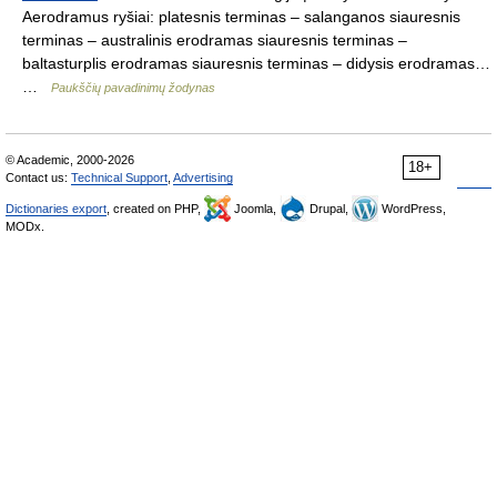
Aerodramus ryšiai: platesnis terminas – salanganos siauresnis
terminas – australinis erodramas siauresnis terminas –
baltasturplis erodramas siauresnis terminas – didysis erodramas…
…
Paukščių pavadinimų žodynas
© Academic, 2000-2026
18+
Contact us:
Technical Support
,
Advertising
Dictionaries export
, created on PHP,
Joomla,
Drupal,
WordPress,
MODx.