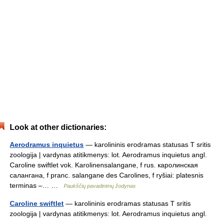
Look at other dictionaries:
Aerodramus inquietus
— karolininis erodramas statusas T sritis
zoologija | vardynas atitikmenys: lot. Aerodramus inquietus angl.
Caroline swiftlet vok. Karolinensalangane, f rus. каролинская
салангана, f pranc. salangane des Carolines, f ryšiai: platesnis
terminas –… …
Paukščių pavadinimų žodynas
Caroline swiftlet
— karolininis erodramas statusas T sritis
zoologija | vardynas atitikmenys: lot. Aerodramus inquietus angl.