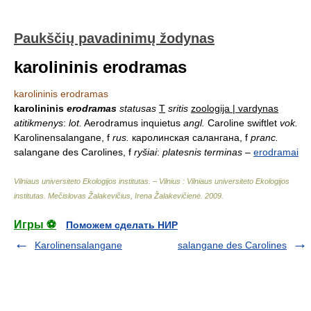
Paukščių pavadinimų žodynas
karolininis erodramas
karolininis erodramas
karolininis
erodramas
statusas
T
sritis
zoologija | vardynas
atitikmenys
:
lot.
Aerodramus inquietus
angl.
Caroline swiftlet
vok.
Karolinensalangane, f
rus.
каролинская салангана, f
pranc.
salangane des Carolines, f
ryšiai
:
platesnis terminas
–
erodramai
Vilniaus universiteto Ekologijos institutas. – Vilnius : Vilniaus universiteto Ekologijos
institutas
.
Mečislovas Žalakevičius, Irena Žalakevičienė
.
2009
.
Игры ⚽
Поможем сделать НИР
Karolinensalangane
salangane des Carolines